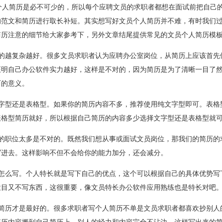
人简历是必不可少的，所以每个应聘文员的求职者都想在面试前把自己的
的范文和简历进行取长补短。其实想写好文员个人简历并不难，有时我们
简历注意的细节给大家参考下，另外文章结尾提供常见的文员个人简历模
做的越复杂越好。很多文员求职者认为应聘办公室岗位，从简历上应该首先
证明自己办公软件实力越好，这样是不对的，因为简历是为了清晰一目了
历的意义。
文字型还是表格型。如果你的简历内容不多，推荐使用纯文字型即可。表格
表格型简历就好，所以根据自己简历的内容多少选择文字型还是表格型就
向的职位太多是不对的。既然我们想从事或面试文员岗位，那我们的简历的
写进去。这样影响不但不会给你的能力加分，还会减分。
知怎么写。个人特长就是写下自己的优点，这个可以根据自己的具体优势写
栏目又不写东西，这很重要，像文员特长办公软件应用熟练也是特长对吧
的简历才是最好的。很多求职者写个人简历不单是文员求职者都喜欢抄别人