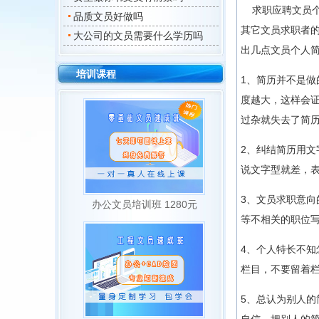
求职应聘文员个
品质文员好做吗
其它文员求职者
大公司的文员需要什么学历吗
出几点文员个人
培训课程
1、简历并不是
度越大，这样会
过杂就失去了简
2、纠结简历用
说文字型就差，
3、文员求职意
办公文员培训班 1280元
等不相关的职位
4、个人特长不
栏目，不要留着
5、总认为别人